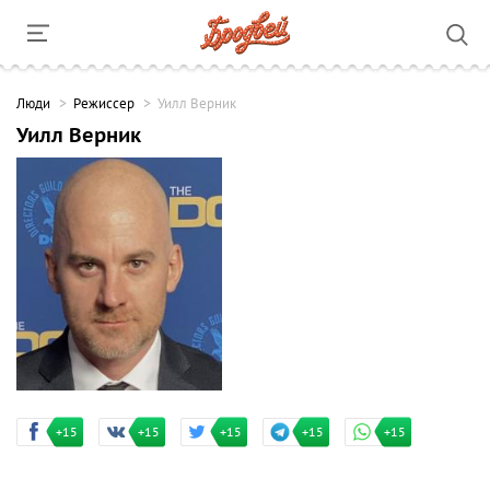
Люди
Режиссер
Уилл Верник
Уилл Верник
+15
+15
+15
+15
+15