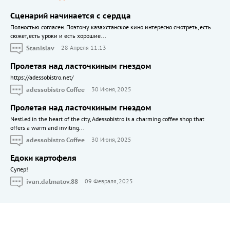
Сценарий начинается с сердца
Полностью согласен. Поэтому казахстанское кино интересно смотреть, есть
сюжет, есть уроки и есть хорошие...
Stanislav
28 Апреля 11:13
Пролетая над ласточкиным гнездом
https://adessobistro.net/
adessobistro Coffee
30 Июня, 2025
Пролетая над ласточкиным гнездом
Nestled in the heart of the city, Adessobistro is a charming coffee shop that
offers a warm and inviting...
adessobistro Coffee
30 Июня, 2025
Едоки картофеля
Cупер!
ivan.dalmatov.88
09 Февраля, 2025