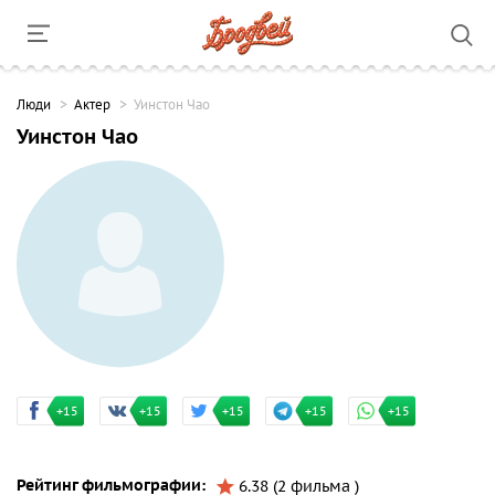
Люди
Актер
Уинстон Чао
Уинстон Чао
+15
+15
+15
+15
+15
Рейтинг фильмографии:
6.38 (2 фильма )