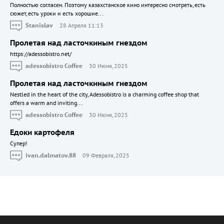
Полностью согласен. Поэтому казахстанское кино интересно смотреть, есть
сюжет, есть уроки и есть хорошие...
Stanislav
28 Апреля 11:13
Пролетая над ласточкиным гнездом
https://adessobistro.net/
adessobistro Coffee
30 Июня, 2025
Пролетая над ласточкиным гнездом
Nestled in the heart of the city, Adessobistro is a charming coffee shop that
offers a warm and inviting...
adessobistro Coffee
30 Июня, 2025
Едоки картофеля
Cупер!
ivan.dalmatov.88
09 Февраля, 2025