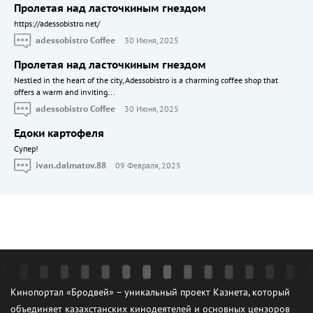
Пролетая над ласточкиным гнездом
https://adessobistro.net/
adessobistro Coffee
30 Июня, 2025
Пролетая над ласточкиным гнездом
Nestled in the heart of the city, Adessobistro is a charming coffee shop that
offers a warm and inviting...
adessobistro Coffee
30 Июня, 2025
Едоки картофеля
Cупер!
ivan.dalmatov.88
09 Февраля, 2025
Кинопортал «Бродвей» – уникальный проект Казнета, который
объединяет казахстанских кинодеятелей и основных цензоров