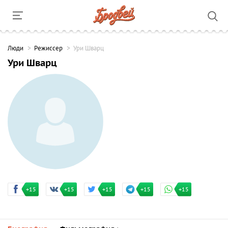
Люди
Режиссер
Ури Шварц
Ури Шварц
+15
+15
+15
+15
+15