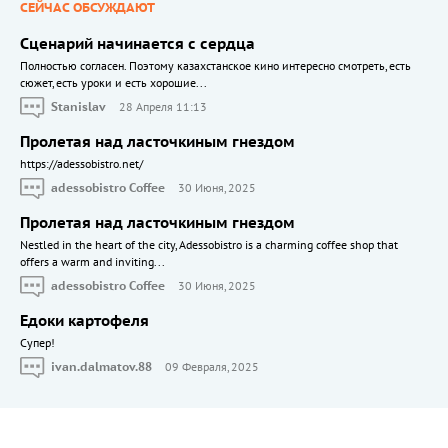
СЕЙЧАС ОБСУЖДАЮТ
Сценарий начинается с сердца
Полностью согласен. Поэтому казахстанское кино интересно смотреть, есть
сюжет, есть уроки и есть хорошие...
Stanislav
28 Апреля 11:13
Пролетая над ласточкиным гнездом
https://adessobistro.net/
adessobistro Coffee
30 Июня, 2025
Пролетая над ласточкиным гнездом
Nestled in the heart of the city, Adessobistro is a charming coffee shop that
offers a warm and inviting...
adessobistro Coffee
30 Июня, 2025
Едоки картофеля
Cупер!
ivan.dalmatov.88
09 Февраля, 2025