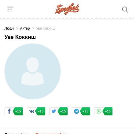
Люди
Актер
Уве Коккиш
Уве Коккиш
+15
+15
+15
+15
+15