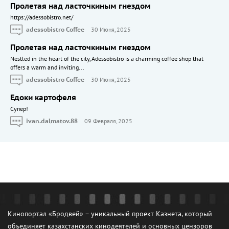
Пролетая над ласточкиным гнездом
https://adessobistro.net/
adessobistro Coffee
30 Июня, 2025
Пролетая над ласточкиным гнездом
Nestled in the heart of the city, Adessobistro is a charming coffee shop that
offers a warm and inviting...
adessobistro Coffee
30 Июня, 2025
Едоки картофеля
Cупер!
ivan.dalmatov.88
09 Февраля, 2025
Кинопортал «Бродвей» – уникальный проект Казнета, который
объединяет казахстанских кинодеятелей и основных цензоров