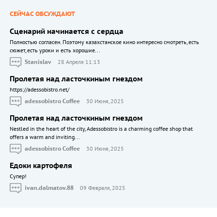
СЕЙЧАС ОБСУЖДАЮТ
Сценарий начинается с сердца
Полностью согласен. Поэтому казахстанское кино интересно смотреть, есть
сюжет, есть уроки и есть хорошие...
Stanislav
28 Апреля 11:13
Пролетая над ласточкиным гнездом
https://adessobistro.net/
adessobistro Coffee
30 Июня, 2025
Пролетая над ласточкиным гнездом
Nestled in the heart of the city, Adessobistro is a charming coffee shop that
offers a warm and inviting...
adessobistro Coffee
30 Июня, 2025
Едоки картофеля
Cупер!
ivan.dalmatov.88
09 Февраля, 2025