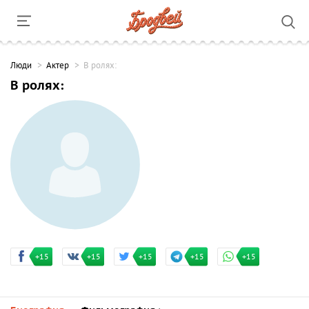
Люди
Актер
В ролях:
В ролях:
+15
+15
+15
+15
+15