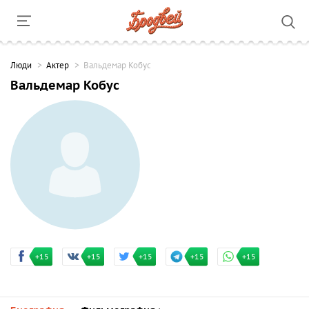
Люди
Актер
Вальдемар Кобус
Вальдемар Кобус
+15
+15
+15
+15
+15