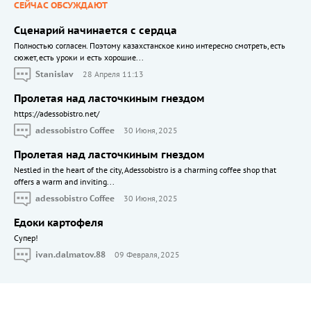
СЕЙЧАС ОБСУЖДАЮТ
Сценарий начинается с сердца
Полностью согласен. Поэтому казахстанское кино интересно смотреть, есть
сюжет, есть уроки и есть хорошие...
Stanislav
28 Апреля 11:13
Пролетая над ласточкиным гнездом
https://adessobistro.net/
adessobistro Coffee
30 Июня, 2025
Пролетая над ласточкиным гнездом
Nestled in the heart of the city, Adessobistro is a charming coffee shop that
offers a warm and inviting...
adessobistro Coffee
30 Июня, 2025
Едоки картофеля
Cупер!
ivan.dalmatov.88
09 Февраля, 2025