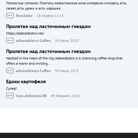
Полностью согласен. Поэтому казахстанское кино интересно смотреть, есть
сюжет, есть уроки и есть хорошие...
Stanislav
28 Апреля 11:13
Пролетая над ласточкиным гнездом
https://adessobistro.net/
adessobistro Coffee
30 Июня, 2025
Пролетая над ласточкиным гнездом
Nestled in the heart of the city, Adessobistro is a charming coffee shop that
offers a warm and inviting...
adessobistro Coffee
30 Июня, 2025
Едоки картофеля
Cупер!
ivan.dalmatov.88
09 Февраля, 2025