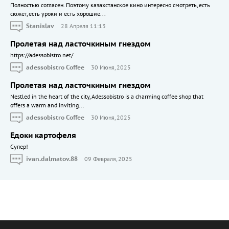
Полностью согласен. Поэтому казахстанское кино интересно смотреть, есть
сюжет, есть уроки и есть хорошие...
Stanislav
28 Апреля 11:13
Пролетая над ласточкиным гнездом
https://adessobistro.net/
adessobistro Coffee
30 Июня, 2025
Пролетая над ласточкиным гнездом
Nestled in the heart of the city, Adessobistro is a charming coffee shop that
offers a warm and inviting...
adessobistro Coffee
30 Июня, 2025
Едоки картофеля
Cупер!
ivan.dalmatov.88
09 Февраля, 2025