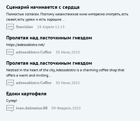
Сценарий начинается с сердца
Полностью согласен. Поэтому казахстанское кино интересно смотреть, есть
сюжет, есть уроки и есть хорошие...
Stanislav
28 Апреля 11:13
Пролетая над ласточкиным гнездом
https://adessobistro.net/
adessobistro Coffee
30 Июня, 2025
Пролетая над ласточкиным гнездом
Nestled in the heart of the city, Adessobistro is a charming coffee shop that
offers a warm and inviting...
adessobistro Coffee
30 Июня, 2025
Едоки картофеля
Cупер!
ivan.dalmatov.88
09 Февраля, 2025