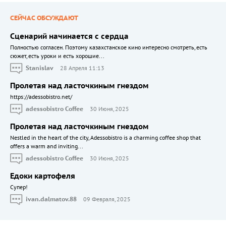
СЕЙЧАС ОБСУЖДАЮТ
Сценарий начинается с сердца
Полностью согласен. Поэтому казахстанское кино интересно смотреть, есть
сюжет, есть уроки и есть хорошие...
Stanislav
28 Апреля 11:13
Пролетая над ласточкиным гнездом
https://adessobistro.net/
adessobistro Coffee
30 Июня, 2025
Пролетая над ласточкиным гнездом
Nestled in the heart of the city, Adessobistro is a charming coffee shop that
offers a warm and inviting...
adessobistro Coffee
30 Июня, 2025
Едоки картофеля
Cупер!
ivan.dalmatov.88
09 Февраля, 2025