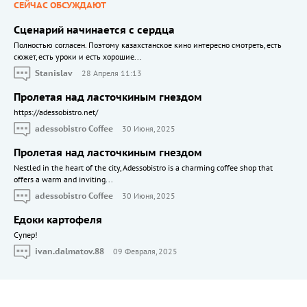
СЕЙЧАС ОБСУЖДАЮТ
Сценарий начинается с сердца
Полностью согласен. Поэтому казахстанское кино интересно смотреть, есть
сюжет, есть уроки и есть хорошие...
Stanislav
28 Апреля 11:13
Пролетая над ласточкиным гнездом
https://adessobistro.net/
adessobistro Coffee
30 Июня, 2025
Пролетая над ласточкиным гнездом
Nestled in the heart of the city, Adessobistro is a charming coffee shop that
offers a warm and inviting...
adessobistro Coffee
30 Июня, 2025
Едоки картофеля
Cупер!
ivan.dalmatov.88
09 Февраля, 2025