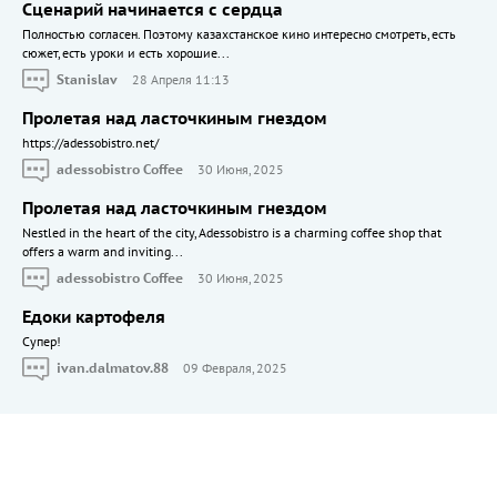
Сценарий начинается с сердца
Полностью согласен. Поэтому казахстанское кино интересно смотреть, есть
сюжет, есть уроки и есть хорошие...
Stanislav
28 Апреля 11:13
Пролетая над ласточкиным гнездом
https://adessobistro.net/
adessobistro Coffee
30 Июня, 2025
Пролетая над ласточкиным гнездом
Nestled in the heart of the city, Adessobistro is a charming coffee shop that
offers a warm and inviting...
adessobistro Coffee
30 Июня, 2025
Едоки картофеля
Cупер!
ivan.dalmatov.88
09 Февраля, 2025