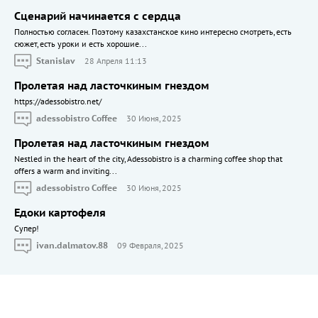
Сценарий начинается с сердца
Полностью согласен. Поэтому казахстанское кино интересно смотреть, есть
сюжет, есть уроки и есть хорошие...
Stanislav
28 Апреля 11:13
Пролетая над ласточкиным гнездом
https://adessobistro.net/
adessobistro Coffee
30 Июня, 2025
Пролетая над ласточкиным гнездом
Nestled in the heart of the city, Adessobistro is a charming coffee shop that
offers a warm and inviting...
adessobistro Coffee
30 Июня, 2025
Едоки картофеля
Cупер!
ivan.dalmatov.88
09 Февраля, 2025