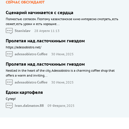
СЕЙЧАС ОБСУЖДАЮТ
Сценарий начинается с сердца
Полностью согласен. Поэтому казахстанское кино интересно смотреть, есть
сюжет, есть уроки и есть хорошие...
Stanislav
28 Апреля 11:13
Пролетая над ласточкиным гнездом
https://adessobistro.net/
adessobistro Coffee
30 Июня, 2025
Пролетая над ласточкиным гнездом
Nestled in the heart of the city, Adessobistro is a charming coffee shop that
offers a warm and inviting...
adessobistro Coffee
30 Июня, 2025
Едоки картофеля
Cупер!
ivan.dalmatov.88
09 Февраля, 2025