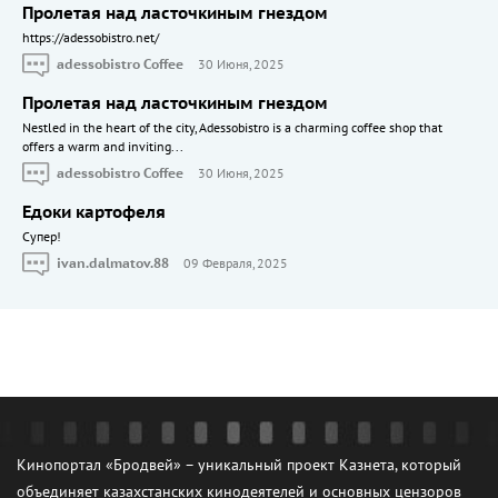
Пролетая над ласточкиным гнездом
https://adessobistro.net/
adessobistro Coffee
30 Июня, 2025
Пролетая над ласточкиным гнездом
Nestled in the heart of the city, Adessobistro is a charming coffee shop that
offers a warm and inviting...
adessobistro Coffee
30 Июня, 2025
Едоки картофеля
Cупер!
ivan.dalmatov.88
09 Февраля, 2025
Кинопортал «Бродвей» – уникальный проект Казнета, который
объединяет казахстанских кинодеятелей и основных цензоров