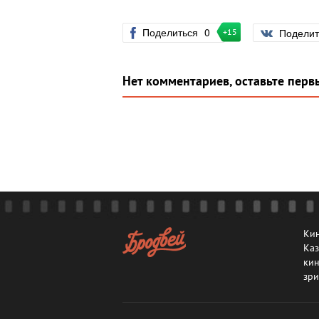
Поделиться
0
Подели
+15
Нет комментариев, оставьте перв
Кин
Каз
кин
зри