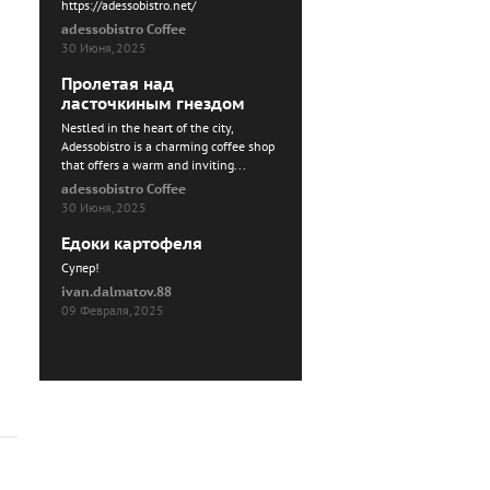
https://adessobistro.net/
adessobistro Coffee
30 Июня, 2025
Пролетая над
ласточкиным гнездом
Nestled in the heart of the city,
Adessobistro is a charming coffee shop
that offers a warm and inviting...
adessobistro Coffee
30 Июня, 2025
Едоки картофеля
Cупер!
ivan.dalmatov.88
09 Февраля, 2025