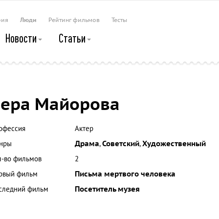
рия
Люди
Рейтинг фильмов
Тесты
Новости
Статьи
ера Майорова
офессия
Актер
нры
Драма
,
Советский
,
Художественный
л-во фильмов
2
рвый фильм
Письма мертвого человека
следний фильм
Посетитель музея