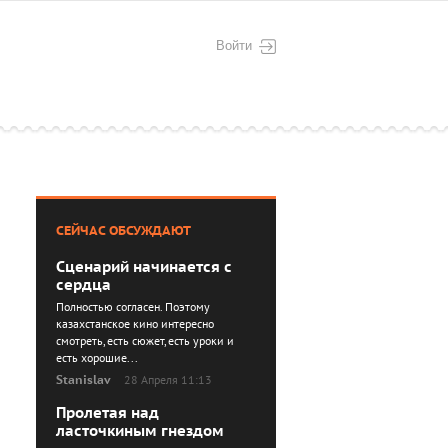
Войти
СЕЙЧАС ОБСУЖДАЮТ
Сценарий начинается с
сердца
Полностью согласен. Поэтому
казахстанское кино интересно
смотреть, есть сюжет, есть уроки и
есть хорошие...
Stanislav
28 Апреля 11:13
Пролетая над
ласточкиным гнездом