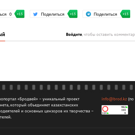
Поделиться
ться
0
Поделиться
+15
+15
+15
ый
Войдите
, чтобы оставить коммента
опортал «Бродвей» – уникальный проект
info@brod.kz
(по
нета, который объединяет казахстанских
одеятелей и основных цензоров их творчества –
телей.