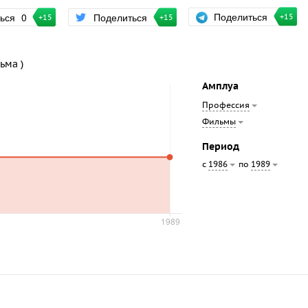
Поделиться
ться
0
Поделиться
+15
+15
+15
ьма )
Амплуа
Профессия
Фильмы
Период
с
по
1986
1989