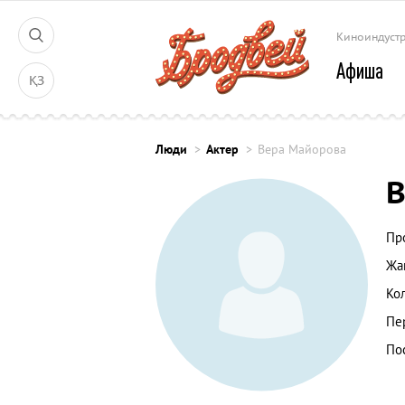
Киноиндуст
Афиша
ҚЗ
Люди
Актер
Вера Майорова
В
Пр
Жа
Ко
Пе
По