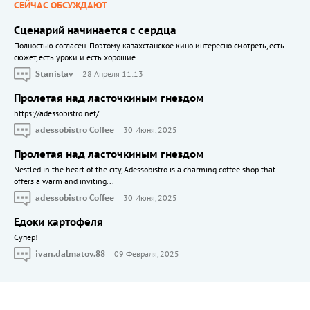
СЕЙЧАС ОБСУЖДАЮТ
Сценарий начинается с сердца
Полностью согласен. Поэтому казахстанское кино интересно смотреть, есть
сюжет, есть уроки и есть хорошие...
Stanislav
28 Апреля 11:13
Пролетая над ласточкиным гнездом
https://adessobistro.net/
adessobistro Coffee
30 Июня, 2025
Пролетая над ласточкиным гнездом
Nestled in the heart of the city, Adessobistro is a charming coffee shop that
offers a warm and inviting...
adessobistro Coffee
30 Июня, 2025
Едоки картофеля
Cупер!
ivan.dalmatov.88
09 Февраля, 2025