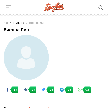
Люди
Актер
Виенна Лин
Виенна Лин
+15
+15
+15
+15
+15