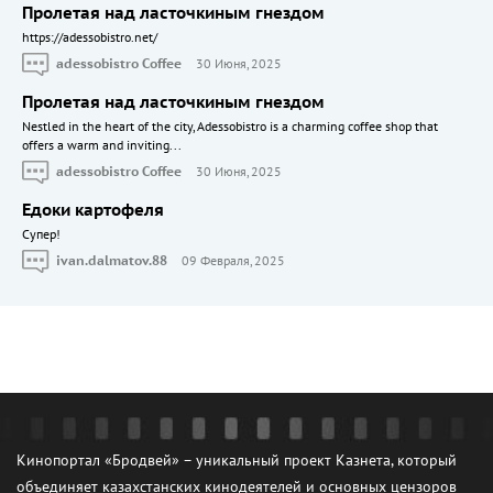
Пролетая над ласточкиным гнездом
https://adessobistro.net/
adessobistro Coffee
30 Июня, 2025
Пролетая над ласточкиным гнездом
Nestled in the heart of the city, Adessobistro is a charming coffee shop that
offers a warm and inviting...
adessobistro Coffee
30 Июня, 2025
Едоки картофеля
Cупер!
ivan.dalmatov.88
09 Февраля, 2025
Кинопортал «Бродвей» – уникальный проект Казнета, который
объединяет казахстанских кинодеятелей и основных цензоров