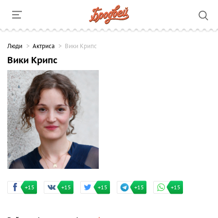
Люди
Актриса
Вики Крипс
Вики Крипс
+15
+15
+15
+15
+15