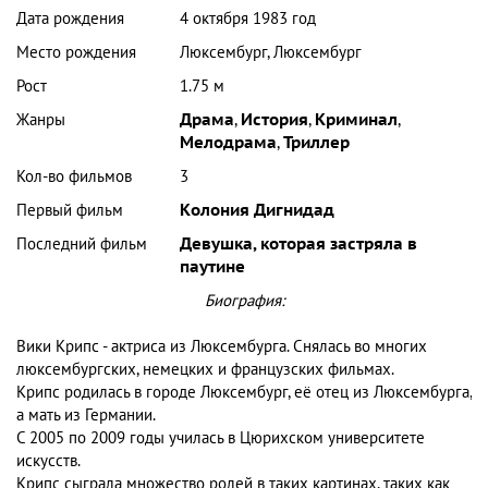
Дата рождения
4 октября 1983 год
Место рождения
Люксембург, Люксембург
Рост
1.75 м
Жанры
Драма
,
История
,
Криминал
,
Мелодрама
,
Триллер
Кол-во фильмов
3
Первый фильм
Колония Дигнидад
Последний фильм
Девушка, которая застряла в
паутине
Биография:
Вики Крипс - актриса из Люксембурга. Снялась во многих
люксембургских, немецких и французских фильмах.
Крипс родилась в городе Люксембург, её отец из Люксембурга,
а мать из Германии.
С 2005 по 2009 годы училась в Цюрихском университете
искусств.
Крипс сыграла множество ролей в таких картинах, таких как