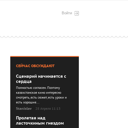
Войти
СЕЙЧАС ОБСУЖДАЮТ
Сценарий начинается с
сердца
Полностью согласен. Поэтому
казахстанское кино интересно
смотреть, есть сюжет, есть уроки и
есть хорошие...
Stanislav
28 Апреля 11:13
Пролетая над
ласточкиным гнездом