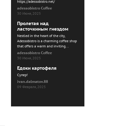
https://adessobistro.net/
adessobistro Coffee
30 Июня, 2025
Пролетая над
ласточкиным гнездом
Nestled in the heart of the city,
Adessobistro is a charming coffee shop
that offers a warm and inviting...
adessobistro Coffee
30 Июня, 2025
Едоки картофеля
Cупер!
ivan.dalmatov.88
09 Февраля, 2025