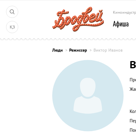
Киноиндуст
Афиша
ҚЗ
Люди
Режиссер
Виктор Иванов
В
Пр
Жа
Ко
Пе
По