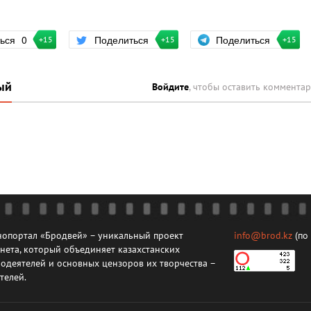
Поделиться
ться
0
Поделиться
+15
+15
+15
ый
Войдите
, чтобы оставить коммента
опортал «Бродвей» – уникальный проект
info@brod.kz
(по
нета, который объединяет казахстанских
одеятелей и основных цензоров их творчества –
телей.