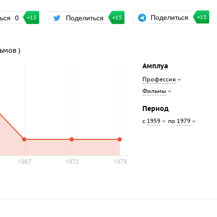
Поделиться
ться
0
Поделиться
+15
+15
+15
льмов )
Амплуа
Профессия
Фильмы
Период
с
по
1959
1979