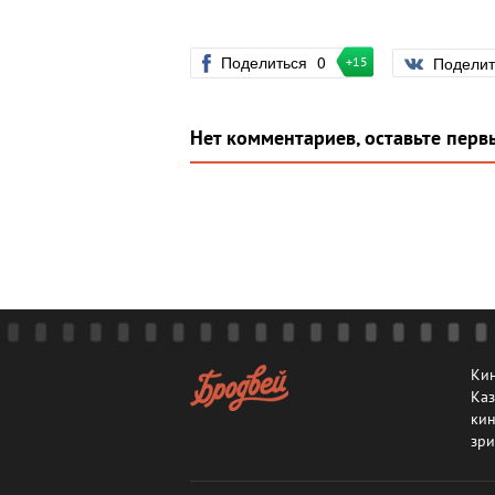
Поделиться
0
Подели
+15
Нет комментариев, оставьте перв
Кин
Каз
кин
зри