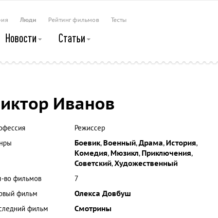
рия
Люди
Рейтинг фильмов
Тесты
Новости
Статьи
иктор Иванов
офессия
Режиссер
нры
Боевик
,
Военный
,
Драма
,
История
,
Комедия
,
Мюзикл
,
Приключения
,
Советский
,
Художественный
л-во фильмов
7
рвый фильм
Олекса Довбуш
следний фильм
Смотрины