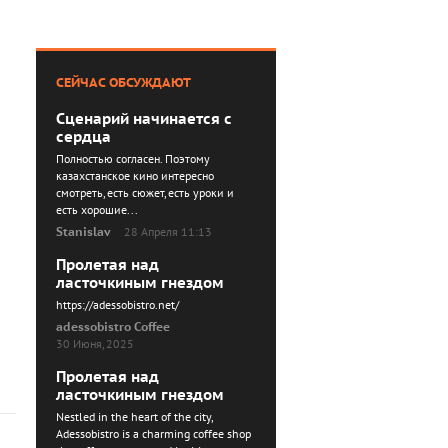
СЕЙЧАС ОБСУЖДАЮТ
Сценарий начинается с
сердца
Полностью согласен. Поэтому
казахстанское кино интересно
смотреть, есть сюжет, есть уроки и
есть хорошие...
Stanislav
28 Апреля 11:13
Пролетая над
ласточкиным гнездом
https://adessobistro.net/
adessobistro Coffee
30 Июня, 2025
Пролетая над
ласточкиным гнездом
Nestled in the heart of the city,
Adessobistro is a charming coffee shop