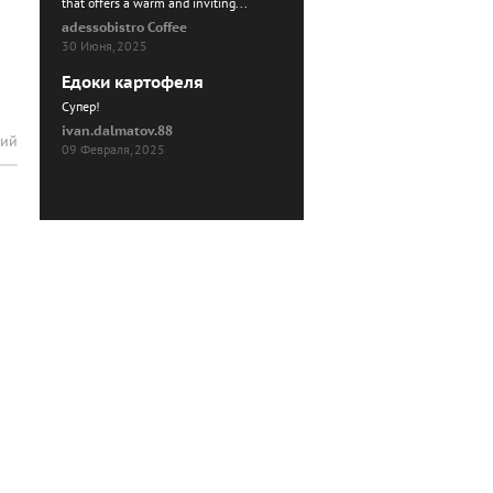
that offers a warm and inviting...
adessobistro Coffee
30 Июня, 2025
Едоки картофеля
Cупер!
ivan.dalmatov.88
рий
09 Февраля, 2025