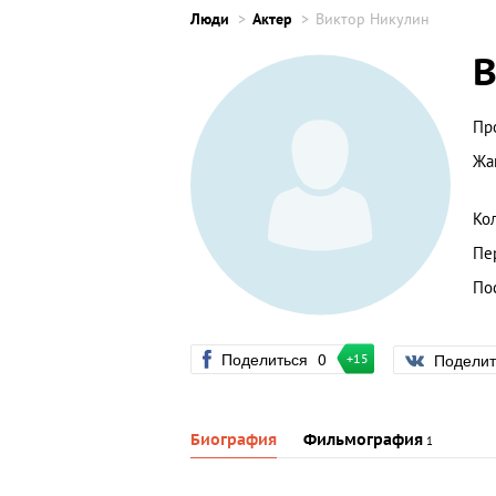
Люди
Актер
Виктор Никулин
В
Пр
Жа
Ко
Пе
По
Поделиться
0
Подели
+15
Биография
Фильмография
1