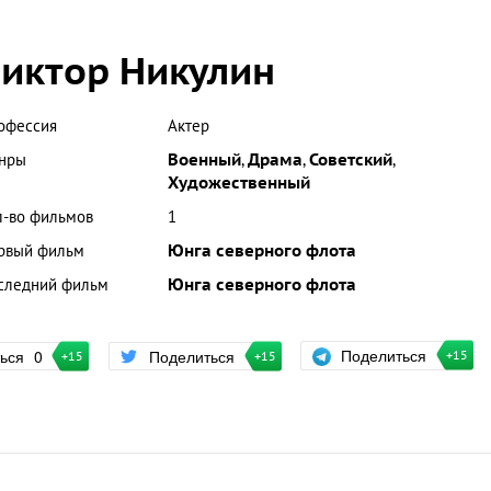
иктор Никулин
офессия
Актер
нры
Военный
,
Драма
,
Советский
,
Художественный
л-во фильмов
1
рвый фильм
Юнга северного флота
следний фильм
Юнга северного флота
Поделиться
ться
0
Поделиться
+15
+15
+15