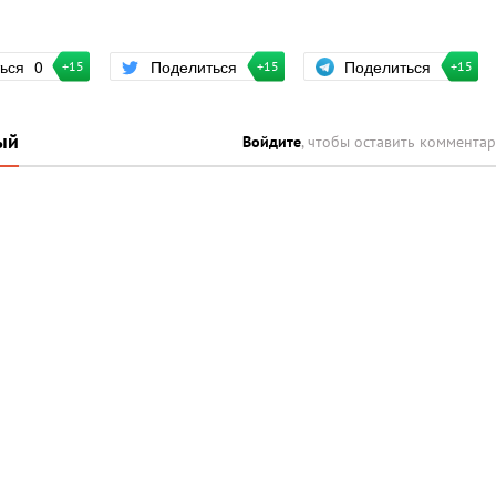
Поделиться
ться
0
Поделиться
+15
+15
+15
ый
Войдите
, чтобы оставить коммента