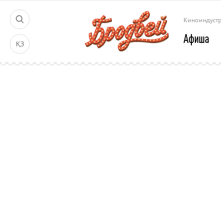
Киноиндуст
Афиша
ҚЗ