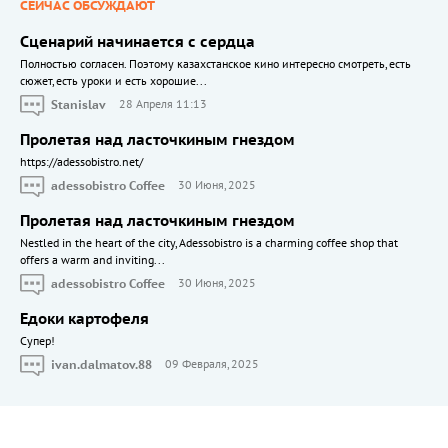
СЕЙЧАС ОБСУЖДАЮТ
Сценарий начинается с сердца
Полностью согласен. Поэтому казахстанское кино интересно смотреть, есть
сюжет, есть уроки и есть хорошие...
Stanislav
28 Апреля 11:13
Пролетая над ласточкиным гнездом
https://adessobistro.net/
adessobistro Coffee
30 Июня, 2025
Пролетая над ласточкиным гнездом
Nestled in the heart of the city, Adessobistro is a charming coffee shop that
offers a warm and inviting...
adessobistro Coffee
30 Июня, 2025
Едоки картофеля
Cупер!
ivan.dalmatov.88
09 Февраля, 2025