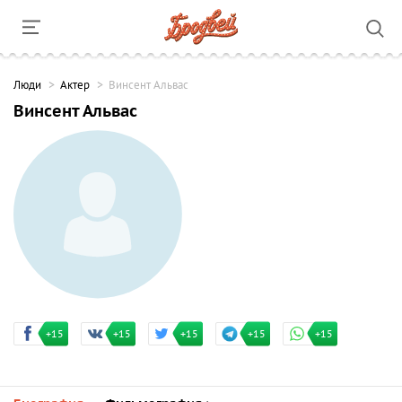
Люди
Актер
Винсент Альвас
Винсент Альвас
+15
+15
+15
+15
+15