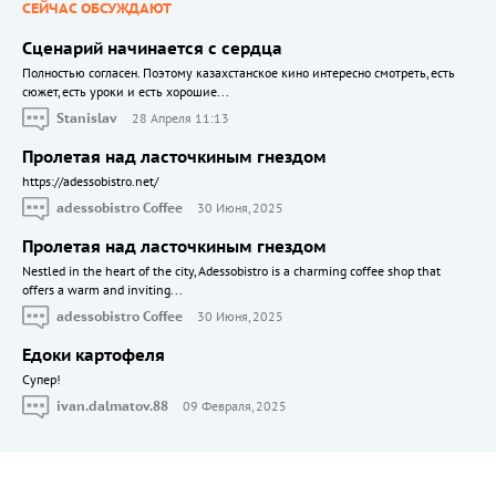
СЕЙЧАС ОБСУЖДАЮТ
Сценарий начинается с сердца
Полностью согласен. Поэтому казахстанское кино интересно смотреть, есть
сюжет, есть уроки и есть хорошие...
Stanislav
28 Апреля 11:13
Пролетая над ласточкиным гнездом
https://adessobistro.net/
adessobistro Coffee
30 Июня, 2025
Пролетая над ласточкиным гнездом
Nestled in the heart of the city, Adessobistro is a charming coffee shop that
offers a warm and inviting...
adessobistro Coffee
30 Июня, 2025
Едоки картофеля
Cупер!
ivan.dalmatov.88
09 Февраля, 2025