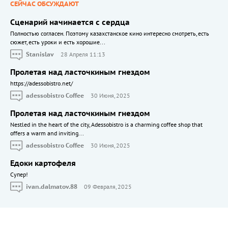
СЕЙЧАС ОБСУЖДАЮТ
Сценарий начинается с сердца
Полностью согласен. Поэтому казахстанское кино интересно смотреть, есть
сюжет, есть уроки и есть хорошие...
Stanislav
28 Апреля 11:13
Пролетая над ласточкиным гнездом
https://adessobistro.net/
adessobistro Coffee
30 Июня, 2025
Пролетая над ласточкиным гнездом
Nestled in the heart of the city, Adessobistro is a charming coffee shop that
offers a warm and inviting...
adessobistro Coffee
30 Июня, 2025
Едоки картофеля
Cупер!
ivan.dalmatov.88
09 Февраля, 2025