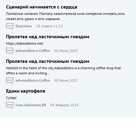
Сценарий начинается с сердца
Полностью согласен. Поэтому казахстанское кино интересно смотреть, есть
сюжет, есть уроки и есть хорошие...
Stanislav
28 Апреля 11:13
Пролетая над ласточкиным гнездом
https://adessobistro.net/
adessobistro Coffee
30 Июня, 2025
Пролетая над ласточкиным гнездом
Nestled in the heart of the city, Adessobistro is a charming coffee shop that
offers a warm and inviting...
adessobistro Coffee
30 Июня, 2025
Едоки картофеля
Cупер!
ivan.dalmatov.88
09 Февраля, 2025