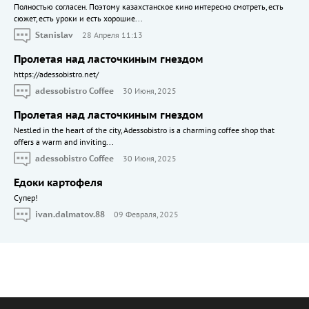
Полностью согласен. Поэтому казахстанское кино интересно смотреть, есть
сюжет, есть уроки и есть хорошие...
Stanislav
28 Апреля 11:13
Пролетая над ласточкиным гнездом
https://adessobistro.net/
adessobistro Coffee
30 Июня, 2025
Пролетая над ласточкиным гнездом
Nestled in the heart of the city, Adessobistro is a charming coffee shop that
offers a warm and inviting...
adessobistro Coffee
30 Июня, 2025
Едоки картофеля
Cупер!
ivan.dalmatov.88
09 Февраля, 2025