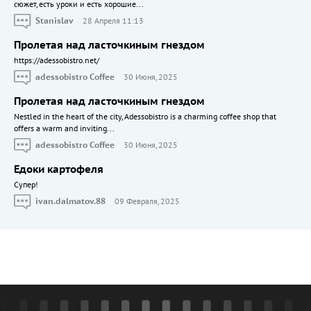
сюжет, есть уроки и есть хорошие...
Stanislav
28 Апреля 11:13
Пролетая над ласточкиным гнездом
https://adessobistro.net/
adessobistro Coffee
30 Июня, 2025
Пролетая над ласточкиным гнездом
Nestled in the heart of the city, Adessobistro is a charming coffee shop that
offers a warm and inviting...
adessobistro Coffee
30 Июня, 2025
Едоки картофеля
Cупер!
ivan.dalmatov.88
09 Февраля, 2025