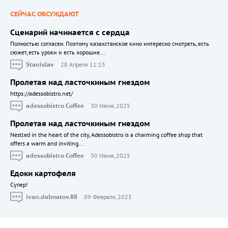
СЕЙЧАС ОБСУЖДАЮТ
Сценарий начинается с сердца
Полностью согласен. Поэтому казахстанское кино интересно смотреть, есть
сюжет, есть уроки и есть хорошие...
Stanislav
28 Апреля 11:13
Пролетая над ласточкиным гнездом
https://adessobistro.net/
adessobistro Coffee
30 Июня, 2025
Пролетая над ласточкиным гнездом
Nestled in the heart of the city, Adessobistro is a charming coffee shop that
offers a warm and inviting...
adessobistro Coffee
30 Июня, 2025
Едоки картофеля
Cупер!
ivan.dalmatov.88
09 Февраля, 2025