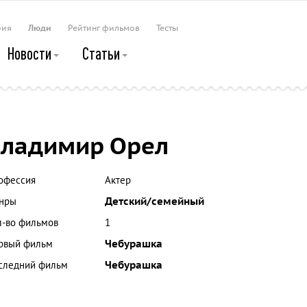
рия
Люди
Рейтинг фильмов
Тесты
Новости
Статьи
ладимир Орел
офессия
Актер
нры
Детский/семейный
л-во фильмов
1
рвый фильм
Чебурашка
следний фильм
Чебурашка