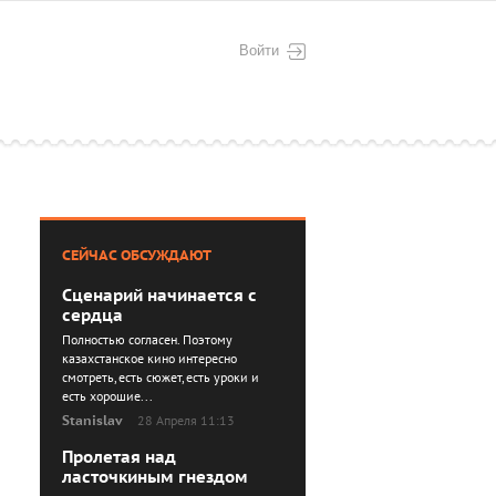
Войти
СЕЙЧАС ОБСУЖДАЮТ
Сценарий начинается с
сердца
Полностью согласен. Поэтому
казахстанское кино интересно
смотреть, есть сюжет, есть уроки и
есть хорошие...
Stanislav
28 Апреля 11:13
Пролетая над
ласточкиным гнездом