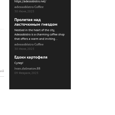
https://adessobistro.net/
adessobistro Coffee
30 Июня, 2025
Пролетая над
ласточкиным гнездом
Nestled in the heart of the city,
Adessobistro is a charming coffee shop
that offers a warm and inviting...
adessobistro Coffee
30 Июня, 2025
Едоки картофеля
Cупер!
ivan.dalmatov.88
рий
09 Февраля, 2025