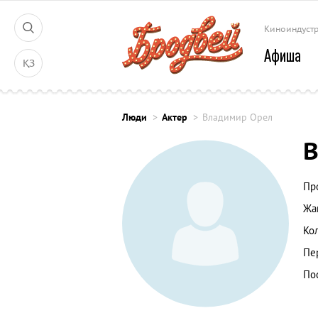
Киноиндуст
Афиша
ҚЗ
Люди
Актер
Владимир Орел
В
Пр
Жа
Ко
Пе
По