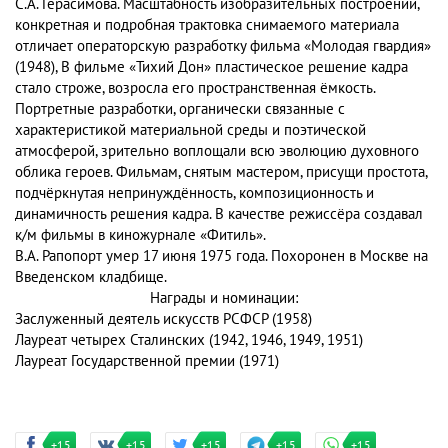
С.А. Герасимова. Масштабность изобразительных построений,
конкретная и подробная трактовка снимаемого материала
отличает операторскую разработку фильма «Молодая гвардия»
(1948), В фильме «Тихий Дон» пластическое решение кадра
стало строже, возросла его пространственная ёмкость.
Портретные разработки, органически связанные с
характеристикой материальной среды и поэтической
атмосферой, зрительно воплощали всю эволюцию духовного
облика героев. Фильмам, снятым мастером, присущи простота,
подчёркнутая непринуждённость, композиционность и
динамичность решения кадра. В качестве режиссёра создавал
к/м фильмы в киножурнале «Фитиль».
В.А. Рапопорт умер 17 июня 1975 года. Похоронен в Москве на
Введенском кладбище.
Награды и номинации:
Заслуженный деятель искусств РСФСР (1958)
Лауреат четырех Сталинских (1942, 1946, 1949, 1951)
Лауреат Государственной премии (1971)
+15
+15
+15
+15
+15