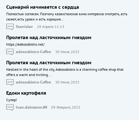
Сценарий начинается с сердца
Полностью согласен. Поэтому казахстанское кино интересно смотреть, есть
сюжет, есть уроки и есть хорошие...
Stanislav
28 Апреля 11:13
Пролетая над ласточкиным гнездом
https://adessobistro.net/
adessobistro Coffee
30 Июня, 2025
Пролетая над ласточкиным гнездом
Nestled in the heart of the city, Adessobistro is a charming coffee shop that
offers a warm and inviting...
adessobistro Coffee
30 Июня, 2025
Едоки картофеля
Cупер!
ivan.dalmatov.88
09 Февраля, 2025