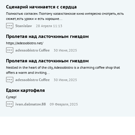
Сценарий начинается с сердца
Полностью согласен. Поэтому казахстанское кино интересно смотреть, есть
сюжет, есть уроки и есть хорошие...
Stanislav
28 Апреля 11:13
Пролетая над ласточкиным гнездом
https://adessobistro.net/
adessobistro Coffee
30 Июня, 2025
Пролетая над ласточкиным гнездом
Nestled in the heart of the city, Adessobistro is a charming coffee shop that
offers a warm and inviting...
adessobistro Coffee
30 Июня, 2025
Едоки картофеля
Cупер!
ivan.dalmatov.88
09 Февраля, 2025