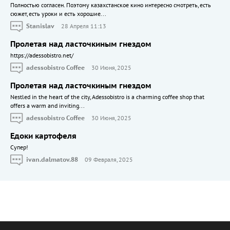
Полностью согласен. Поэтому казахстанское кино интересно смотреть, есть
сюжет, есть уроки и есть хорошие...
Stanislav
28 Апреля 11:13
Пролетая над ласточкиным гнездом
https://adessobistro.net/
adessobistro Coffee
30 Июня, 2025
Пролетая над ласточкиным гнездом
Nestled in the heart of the city, Adessobistro is a charming coffee shop that
offers a warm and inviting...
adessobistro Coffee
30 Июня, 2025
Едоки картофеля
Cупер!
ivan.dalmatov.88
09 Февраля, 2025