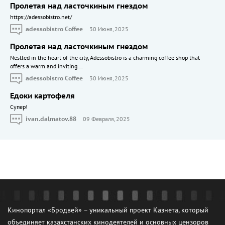
Пролетая над ласточкиным гнездом
https://adessobistro.net/
adessobistro Coffee
30 Июня, 2025
Пролетая над ласточкиным гнездом
Nestled in the heart of the city, Adessobistro is a charming coffee shop that
offers a warm and inviting...
adessobistro Coffee
30 Июня, 2025
Едоки картофеля
Cупер!
ivan.dalmatov.88
09 Февраля, 2025
Кинопортал «Бродвей» – уникальный проект Казнета, который
объединяет казахстанских кинодеятелей и основных цензоров