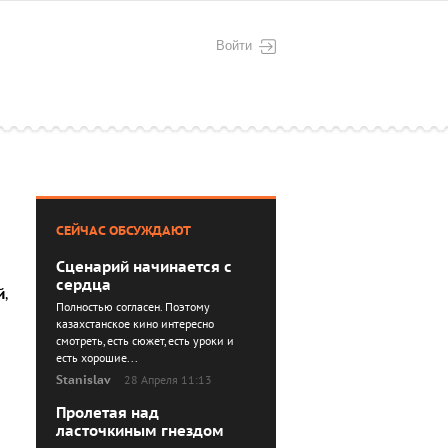
Войти
СЕЙЧАС ОБСУЖДАЮТ
Сценарий начинается с
сердца
й
,
Полностью согласен. Поэтому
казахстанское кино интересно
смотреть, есть сюжет, есть уроки и
есть хорошие...
Stanislav
28 Апреля 11:13
Пролетая над
ласточкиным гнездом