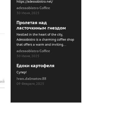
https://adessobistro.net/
adessobistro Coffee
30 Июня, 2025
Пролетая над
ласточкиным гнездом
Nestled in the heart of the city,
Adessobistro is a charming coffee shop
that offers a warm and inviting...
adessobistro Coffee
30 Июня, 2025
Едоки картофеля
Cупер!
ivan.dalmatov.88
рий
09 Февраля, 2025