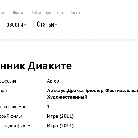
рия
Люди
Рейтинг фильмов
Тесты
Новости
Статьи
нник Диаките
офессия
Актер
нры
Артхаус
,
Драма
,
Триллер
,
Фестивальны
Художественный
л-во фильмов
1
рвый фильм
Игра (2011)
следний фильм
Игра (2011)