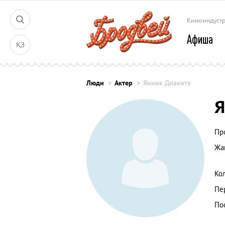
Киноиндуст
Афиша
ҚЗ
Люди
Актер
Янник Диаките
Я
Пр
Жа
Ко
Пе
По