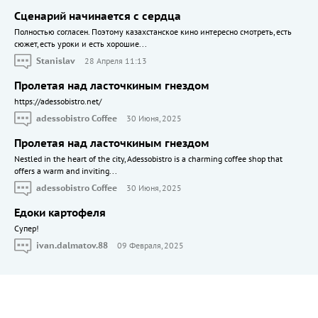
Сценарий начинается с сердца
Полностью согласен. Поэтому казахстанское кино интересно смотреть, есть
сюжет, есть уроки и есть хорошие...
Stanislav
28 Апреля 11:13
Пролетая над ласточкиным гнездом
https://adessobistro.net/
adessobistro Coffee
30 Июня, 2025
Пролетая над ласточкиным гнездом
Nestled in the heart of the city, Adessobistro is a charming coffee shop that
offers a warm and inviting...
adessobistro Coffee
30 Июня, 2025
Едоки картофеля
Cупер!
ivan.dalmatov.88
09 Февраля, 2025