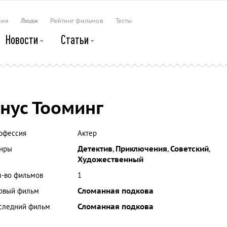
рия
Люди
Рейтинг фильмов
Тесты
Новости
Статьи
нус Тооминг
офессия
Актер
нры
Детектив
,
Приключения
,
Советский
,
Художественный
л-во фильмов
1
рвый фильм
Сломанная подкова
следний фильм
Сломанная подкова