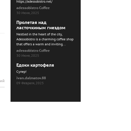
https://adessobistro.net/
adessobistro Coffee
30 Июня, 2025
Пролетая над
ласточкиным гнездом
Nestled in the heart of the city,
Adessobistro is a charming coffee shop
that offers a warm and inviting...
adessobistro Coffee
30 Июня, 2025
Едоки картофеля
Cупер!
ivan.dalmatov.88
рий
09 Февраля, 2025