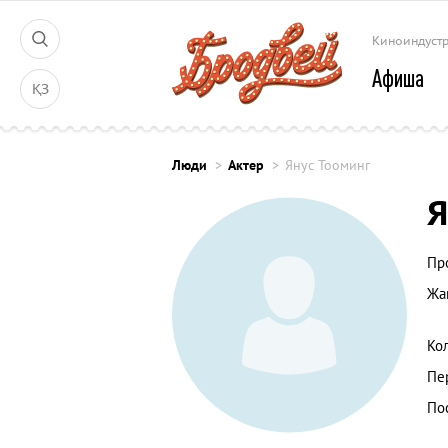
Киноиндуст
Афиша
ҚЗ
Люди
Актер
Янус Тооминг
Я
Пр
Жа
Ко
Пе
По