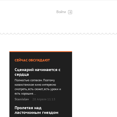
Войти
СЕЙЧАС ОБСУЖДАЮТ
Сценарий начинается с
сердца
Полностью согласен. Поэтому
казахстанское кино интересно
смотреть, есть сюжет, есть уроки и
есть хорошие...
Stanislav
28 Апреля 11:13
Пролетая над
ласточкиным гнездом