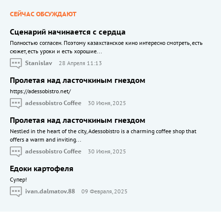
СЕЙЧАС ОБСУЖДАЮТ
Сценарий начинается с сердца
Полностью согласен. Поэтому казахстанское кино интересно смотреть, есть
сюжет, есть уроки и есть хорошие...
Stanislav
28 Апреля 11:13
Пролетая над ласточкиным гнездом
https://adessobistro.net/
adessobistro Coffee
30 Июня, 2025
Пролетая над ласточкиным гнездом
Nestled in the heart of the city, Adessobistro is a charming coffee shop that
offers a warm and inviting...
adessobistro Coffee
30 Июня, 2025
Едоки картофеля
Cупер!
ivan.dalmatov.88
09 Февраля, 2025