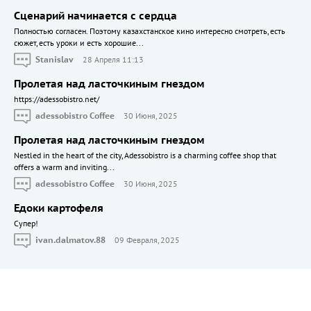
Сценарий начинается с сердца
Полностью согласен. Поэтому казахстанское кино интересно смотреть, есть
сюжет, есть уроки и есть хорошие...
Stanislav
28 Апреля 11:13
Пролетая над ласточкиным гнездом
https://adessobistro.net/
adessobistro Coffee
30 Июня, 2025
Пролетая над ласточкиным гнездом
Nestled in the heart of the city, Adessobistro is a charming coffee shop that
offers a warm and inviting...
adessobistro Coffee
30 Июня, 2025
Едоки картофеля
Cупер!
ivan.dalmatov.88
09 Февраля, 2025