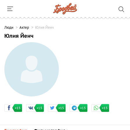
Люди
Актер
Юлия Йенч
Юлия Йенч
+15
+15
+15
+15
+15