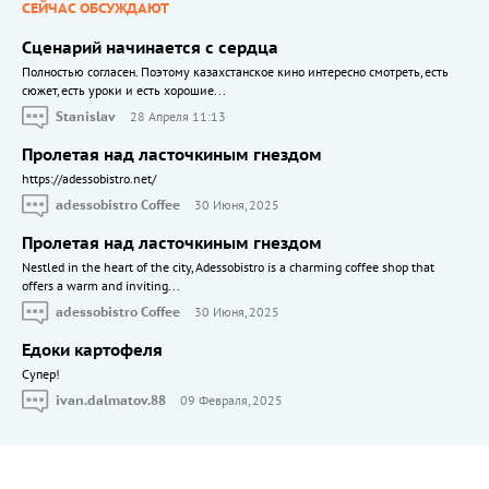
СЕЙЧАС ОБСУЖДАЮТ
Сценарий начинается с сердца
Полностью согласен. Поэтому казахстанское кино интересно смотреть, есть
сюжет, есть уроки и есть хорошие...
Stanislav
28 Апреля 11:13
Пролетая над ласточкиным гнездом
https://adessobistro.net/
adessobistro Coffee
30 Июня, 2025
Пролетая над ласточкиным гнездом
Nestled in the heart of the city, Adessobistro is a charming coffee shop that
offers a warm and inviting...
adessobistro Coffee
30 Июня, 2025
Едоки картофеля
Cупер!
ivan.dalmatov.88
09 Февраля, 2025