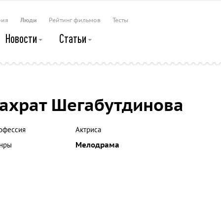
рия
Люди
Рейтинг фильмов
Тесты
Новости
Статьи
ахрат Шегабутдинова
офессия
Актриса
нры
Мелодрама