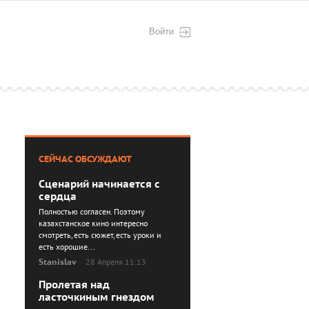
Войти
СЕЙЧАС ОБСУЖДАЮТ
Сценарий начинается с
сердца
Полностью согласен. Поэтому
казахстанское кино интересно
смотреть, есть сюжет, есть уроки и
есть хорошие...
Stanislav
28 Апреля 11:13
Пролетая над
ласточкиным гнездом