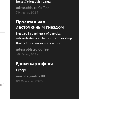
https://adessobistro.net/
adessobistro Coffee
30 Июня, 2025
Пролетая над
ласточкиным гнездом
Nestled in the heart of the city,
Adessobistro is a charming coffee shop
that offers a warm and inviting...
adessobistro Coffee
30 Июня, 2025
Едоки картофеля
Cупер!
ivan.dalmatov.88
09 Февраля, 2025
рий