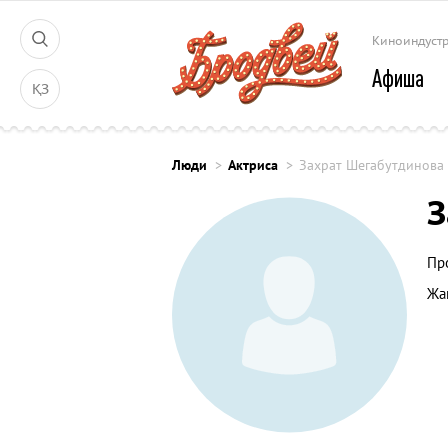
Киноиндуст
Афиша
ҚЗ
Люди
Актриса
Захрат Шегабутдинова
З
Пр
Жа