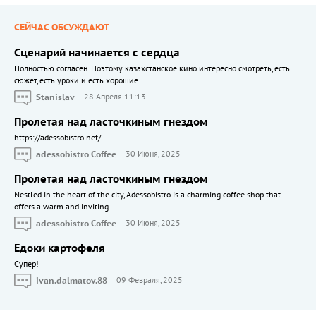
СЕЙЧАС ОБСУЖДАЮТ
Сценарий начинается с сердца
Полностью согласен. Поэтому казахстанское кино интересно смотреть, есть
сюжет, есть уроки и есть хорошие...
Stanislav
28 Апреля 11:13
Пролетая над ласточкиным гнездом
https://adessobistro.net/
adessobistro Coffee
30 Июня, 2025
Пролетая над ласточкиным гнездом
Nestled in the heart of the city, Adessobistro is a charming coffee shop that
offers a warm and inviting...
adessobistro Coffee
30 Июня, 2025
Едоки картофеля
Cупер!
ivan.dalmatov.88
09 Февраля, 2025