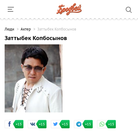
Люди
Актер
Заттыбек Копбосынов
Заттыбек Копбосынов
+15
+15
+15
+15
+15