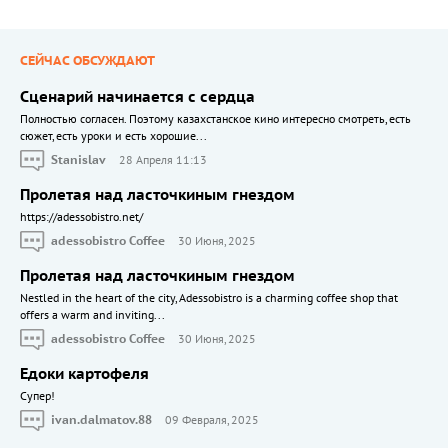
СЕЙЧАС ОБСУЖДАЮТ
Сценарий начинается с сердца
Полностью согласен. Поэтому казахстанское кино интересно смотреть, есть
сюжет, есть уроки и есть хорошие...
Stanislav
28 Апреля 11:13
Пролетая над ласточкиным гнездом
https://adessobistro.net/
adessobistro Coffee
30 Июня, 2025
Пролетая над ласточкиным гнездом
Nestled in the heart of the city, Adessobistro is a charming coffee shop that
offers a warm and inviting...
adessobistro Coffee
30 Июня, 2025
Едоки картофеля
Cупер!
ivan.dalmatov.88
09 Февраля, 2025