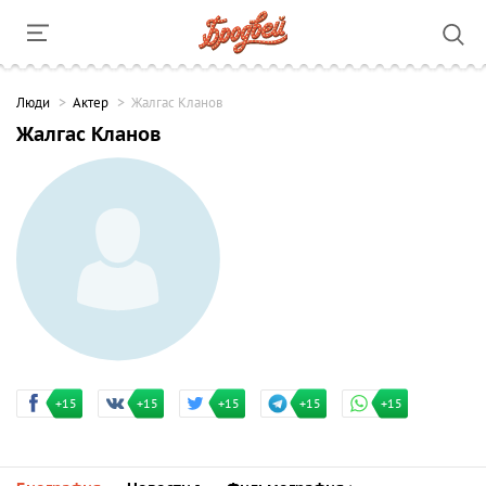
Люди
Актер
Жалгас Кланов
Жалгас Кланов
+15
+15
+15
+15
+15