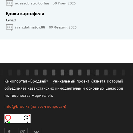
adessobistro Coffee
30 Июня, 2025
Едоки картофеля
Cупер!
ivan.dalmatov.88
09 Февраля, 2025
Кинопортал «Бродвей» – уникальный проект Казнета, который
объединяет казахстанских кинодеятелей и основных цензоров
их творчества – зрителей.
info@brod.kz
(по всем вопросам)