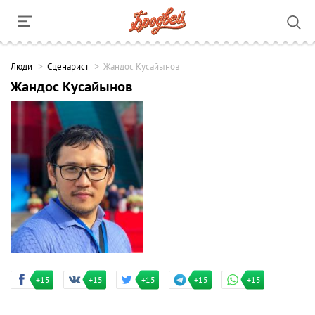
Люди
Сценарист
Жандос Кусайынов
Жандос Кусайынов
+15
+15
+15
+15
+15