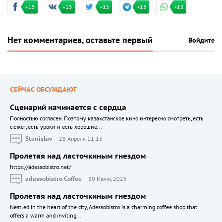
+15
+15
+15
+15
+15
Нет комментариев, оставьте первый
Войдите
СЕЙЧАС ОБСУЖДАЮТ
Сценарий начинается с сердца
Полностью согласен. Поэтому казахстанское кино интересно смотреть, есть
сюжет, есть уроки и есть хорошие...
Stanislav
28 Апреля 11:13
Пролетая над ласточкиным гнездом
https://adessobistro.net/
adessobistro Coffee
30 Июня, 2025
Пролетая над ласточкиным гнездом
Nestled in the heart of the city, Adessobistro is a charming coffee shop that
offers a warm and inviting...