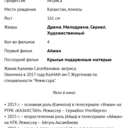
Профессия
Актриса
Место рождения
Казахстан, Алматы
Рост
161 см
Жанры
Драма
,
Мелодрама
,
Сериал
,
Художественный
Кол-во фильмов
4
Первый фильм
Айжан
Последний фильм
Крылья подаренные матерью
Жания Калиева Сагатбековна- актриса.
Окончила в 2017 году КазНАИ им.Т. Жургенова по
специальности "Режиссура".
Роли в кино:
• 2013 г. – основная роль (Камилла) в телесериале «Улжан» на
РТРК «КАЗАХСТАН». Режиссер – Серикбол Утепберген
• 2015 г. – второстепенная роль (Айша) в телесериале «Айжан»
на НТК. Режиссер – Айгуль Аксамбиева