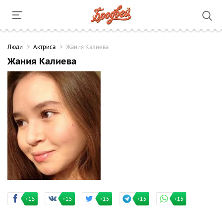
Люди
Актриса
Жания Калиева
Жания Калиева
+15
+15
+15
+15
+15