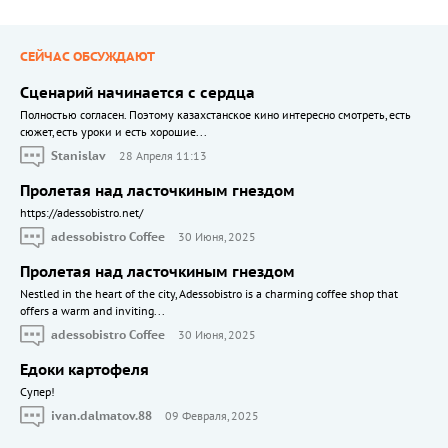
СЕЙЧАС ОБСУЖДАЮТ
Сценарий начинается с сердца
Полностью согласен. Поэтому казахстанское кино интересно смотреть, есть
сюжет, есть уроки и есть хорошие...
Stanislav
28 Апреля 11:13
Пролетая над ласточкиным гнездом
https://adessobistro.net/
adessobistro Coffee
30 Июня, 2025
Пролетая над ласточкиным гнездом
Nestled in the heart of the city, Adessobistro is a charming coffee shop that
offers a warm and inviting...
adessobistro Coffee
30 Июня, 2025
Едоки картофеля
Cупер!
ivan.dalmatov.88
09 Февраля, 2025