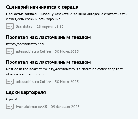
Сценарий начинается с сердца
Полностью согласен. Поэтому казахстанское кино интересно смотреть, есть
сюжет, есть уроки и есть хорошие...
Stanislav
28 Апреля 11:13
Пролетая над ласточкиным гнездом
https://adessobistro.net/
adessobistro Coffee
30 Июня, 2025
Пролетая над ласточкиным гнездом
Nestled in the heart of the city, Adessobistro is a charming coffee shop that
offers a warm and inviting...
adessobistro Coffee
30 Июня, 2025
Едоки картофеля
Cупер!
ivan.dalmatov.88
09 Февраля, 2025