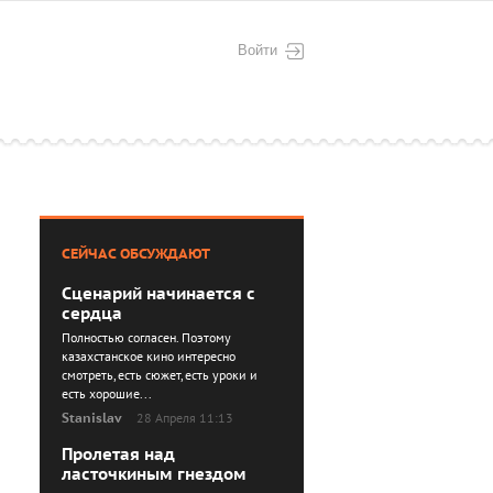
Войти
СЕЙЧАС ОБСУЖДАЮТ
Сценарий начинается с
сердца
Полностью согласен. Поэтому
казахстанское кино интересно
смотреть, есть сюжет, есть уроки и
есть хорошие...
Stanislav
28 Апреля 11:13
Пролетая над
ласточкиным гнездом