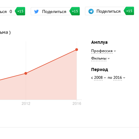
Поделиться
ться
0
Поделиться
+15
+15
+15
ьма )
Амплуа
Профессия
Фильмы
Период
с
по
2008
2016