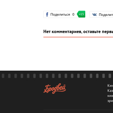
Поделиться
0
Подели
+15
Нет комментариев, оставьте перв
Кин
Каз
кин
зри