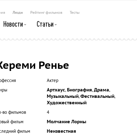
рия
Люди
Рейтинг фильмов
Тесты
Новости
Статьи
ереми Ренье
офессия
Актер
нры
Артхаус
,
Биография
,
Драма
,
Музыкальный
,
Фестивальный
,
Художественный
л-во фильмов
4
рвый фильм
Молчание Лорны
следний фильм
Неизвестная