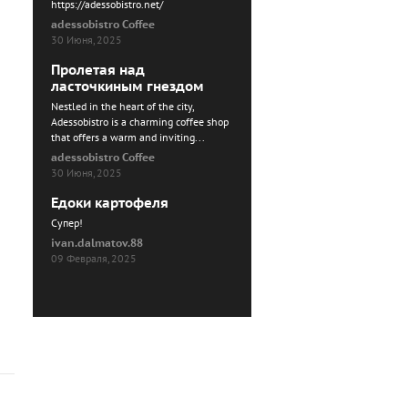
https://adessobistro.net/
adessobistro Coffee
30 Июня, 2025
Пролетая над
ласточкиным гнездом
Nestled in the heart of the city,
Adessobistro is a charming coffee shop
that offers a warm and inviting...
adessobistro Coffee
30 Июня, 2025
Едоки картофеля
Cупер!
ivan.dalmatov.88
09 Февраля, 2025