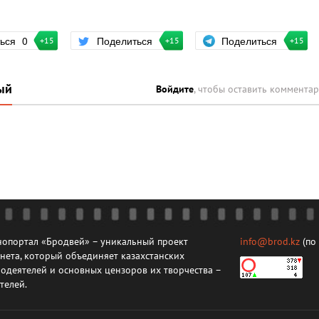
Поделиться
ться
0
Поделиться
+15
+15
+15
ый
Войдите
, чтобы оставить коммента
опортал «Бродвей» – уникальный проект
info@brod.kz
(по
нета, который объединяет казахстанских
одеятелей и основных цензоров их творчества –
телей.