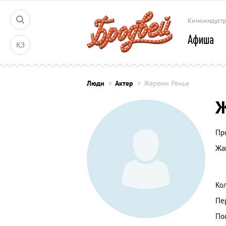
Киноиндуст
Афиша
ҚЗ
Люди
Актер
Жереми Ренье
Ж
Пр
Жа
Ко
Пе
По