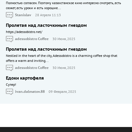
Полностью согласен. Поэтому казахстанское кино интересно смотреть, есть
сюжет, есть уроки и есть хорошие...
Stanislav
28 Апреля 11:13
Пролетая над ласточкиным гнездом
https://adessobistro.net/
adessobistro Coffee
30 Июня, 2025
Пролетая над ласточкиным гнездом
Nestled in the heart of the city, Adessobistro is a charming coffee shop that
offers a warm and inviting...
adessobistro Coffee
30 Июня, 2025
Едоки картофеля
Cупер!
ivan.dalmatov.88
09 Февраля, 2025