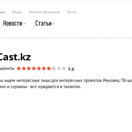
рия
Люди
Рейтинг фильмов
Тесты
Новости
Статьи
Cast.kz
7.3
ценить:
ы ищем интересные лица для интересных проектов. Реклама, ТВ-шо
ино и сериалы - все нуждаются в талантах.