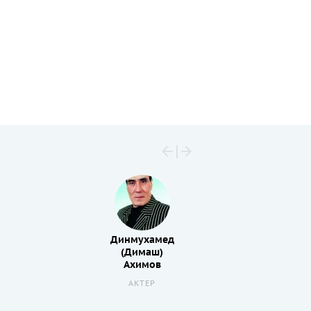
Динмухамед
(Димаш)
Ахимов
АКТЕР