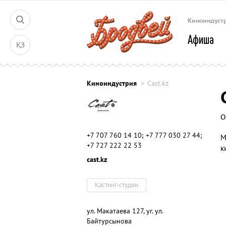
Киноиндуст
Афиша
ҚЗ
Киноиндустрия
Cast.kz
О
+7 707 760 14 10; +7 777 030 27 44;
М
+7 727 222 22 53
к
cast.kz
Кастинг-студии
ул. Макатаева 127, уг. ул.
Байтурсынова